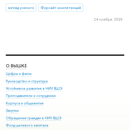
взгляд ученого
Форсайт компетенций
14 ноября 2019
О ВЫШКЕ
ОБ
Цифры и факты
Ли
Руководство и структура
Дов
Устойчивое развитие в НИУ ВШЭ
Ол
Преподаватели и сотрудники
При
Корпуса и общежития
Вы
Закупки
При
Обращения граждан в НИУ ВШЭ
Ас
Фонд целевого капитала
До