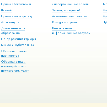
Прием в бакалавриат
Диссертационные советы
Ти
Вышка+
Защиты диссертаций
Ме
Прием в магистратуру
Академическое развитие
Жу
Аспирантура
Конкурсы и гранты
Пу
Дополнительное
Внешние научно-
образование
информационные ресурсы
Центр развития карьеры
Бизнес-инкубатор ВШЭ
Образовательные
партнерства
Обратная связь и
взаимодействие с
получателями услуг