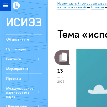
Национальный исследовательски
и экономики знаний
Новости
Тема «исп
Об институте
Публикации
Рейтинги
Мероприятия
13
июн
Проекты
2023
Международное
партнерство в
науке
Образование