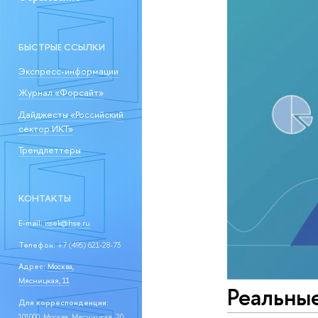
БЫСТРЫЕ ССЫЛКИ
Экспресс-информации
Журнал «Форсайт»
Дайджесты «Российский
сектор ИКТ»
Трендлеттеры
КОНТАКТЫ
E-mail:
issek@hse.ru
Телефон:
+7 (495) 621-28-73
Адрес:
Москва,
Мясницкая, 11
Реальны
Для корреспонденции:
101000, Москва, Мясницкая, 20