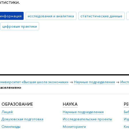
атистики.
-информация
исследования и аналитика
статистические данные
цифровые практики
университет «Высшая школа экономики»
→
Научные подразделения
→
Инст
населением»
ОБРАЗОВАНИЕ
НАУКА
Р
Лицей
Научные подразделения
Би
Довузовская подготовка
Исследовательские проекты
Из
Олимпиады
Мониторинги
Кн