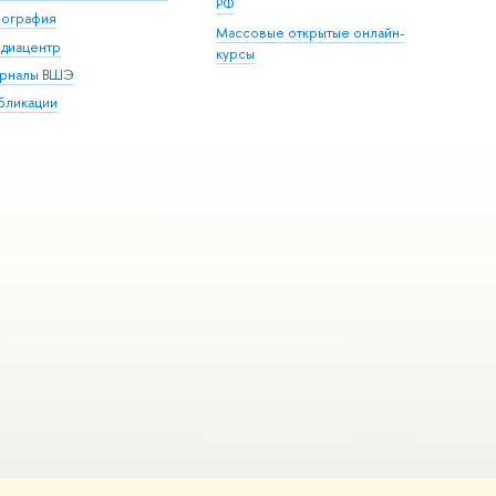
РФ
пография
Массовые открытые онлайн-
диацентр
курсы
рналы ВШЭ
бликации