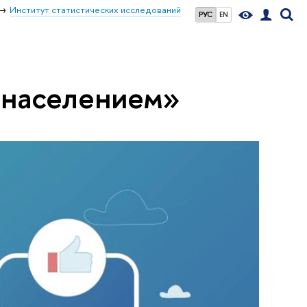
Институт статистических исследований
РУС
EN
 населением»