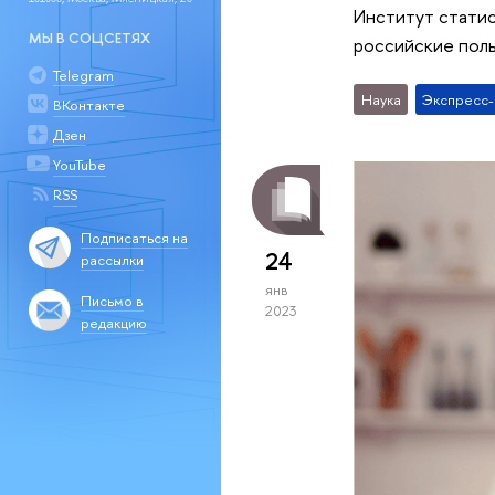
Институт стати
МЫ В СОЦСЕТЯХ
российские поль
Telegram
Наука
Экспресс
ВКонтакте
Дзен
YouTube
RSS
Подписаться на
24
рассылки
янв
Письмо в
2023
редакцию