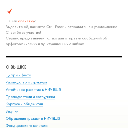
Нашли
опечатку
?
Выделите её, нажмите Ctrl+Enter и отправьте нам уведомление.
Спасибо за участие!
Сервис предназначен только для отправки сообщений об
орфографических и пунктуационных ошибках.
О ВЫШКЕ
ОБ
Цифры и факты
Ли
Руководство и структура
Дов
Устойчивое развитие в НИУ ВШЭ
Ол
Преподаватели и сотрудники
При
Корпуса и общежития
Вы
Закупки
При
Обращения граждан в НИУ ВШЭ
Ас
Фонд целевого капитала
До