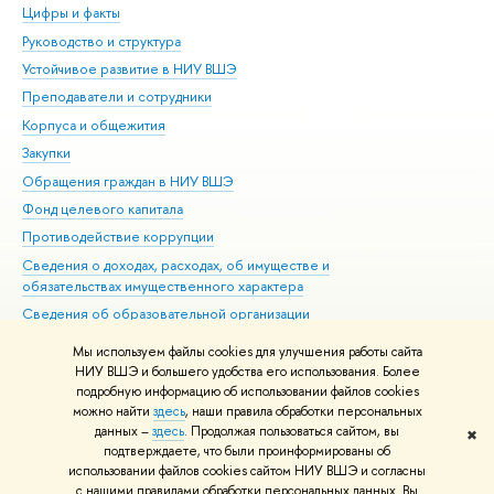
Цифры и факты
Ли
Руководство и структура
Дов
Устойчивое развитие в НИУ ВШЭ
Ол
Преподаватели и сотрудники
При
Корпуса и общежития
Вы
Закупки
При
Обращения граждан в НИУ ВШЭ
Ас
Фонд целевого капитала
До
Противодействие коррупции
Цен
Сведения о доходах, расходах, об имуществе и
Би
обязательствах имущественного характера
Об
Сведения об образовательной организации
Обр
Людям с ограниченными возможностями здоровья
Мы используем файлы cookies для улучшения работы сайта
Единая платежная страница
НИУ ВШЭ и большего удобства его использования. Более
подробную информацию об использовании файлов cookies
Работа в Вышке
можно найти
здесь
, наши правила обработки персональных
данных –
здесь
. Продолжая пользоваться сайтом, вы
✖
Редактору
подтверждаете, что были проинформированы об
© НИУ ВШЭ 1993–2026
Адреса и контакты
Условия использования
использовании файлов cookies сайтом НИУ ВШЭ и согласны
с нашими правилами обработки персональных данных. Вы
материалов
Политика конфиденциальности
Карта сайта