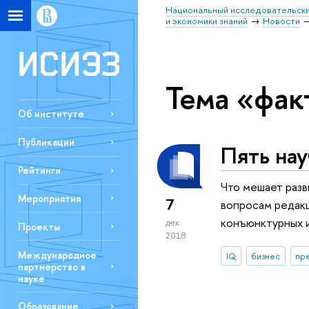
Национальный исследовательски
и экономики знаний
Новости
Тема «фак
Об институте
Публикации
Пять на
Рейтинги
Что мешает разв
Мероприятия
7
вопросам редакц
конъюнктурных и
дек
Проекты
2018
Международное
IQ
бизнес
пр
партнерство в
науке
Образование