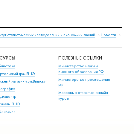
итут статистических исследований и экономики знаний
→
Новости
→
ЕСУРСЫ
ПОЛЕЗНЫЕ ССЫЛКИ
блиотека
Министерство науки и
высшего образования РФ
дательский дом ВШЭ
Министерство просвещения
ижный магазин «БукВышка»
РФ
пография
Массовые открытые онлайн-
диацентр
курсы
рналы ВШЭ
бликации