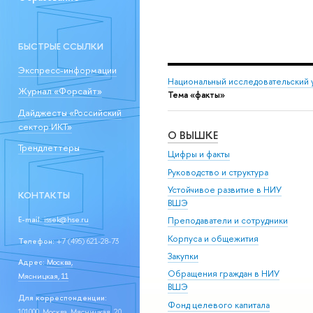
БЫСТРЫЕ ССЫЛКИ
Экспресс-информации
Национальный исследовательский 
Журнал «Форсайт»
Тема «факты»
Дайджесты «Российский
сектор ИКТ»
О ВЫШКЕ
Трендлеттеры
Цифры и факты
Руководство и структура
Устойчивое развитие в НИУ
КОНТАКТЫ
ВШЭ
E-mail:
issek@hse.ru
Преподаватели и сотрудники
Корпуса и общежития
Телефон:
+7 (495) 621-28-73
Закупки
Адрес:
Москва,
Обращения граждан в НИУ
Мясницкая, 11
ВШЭ
Для корреспонденции:
Фонд целевого капитала
101000, Москва, Мясницкая, 20