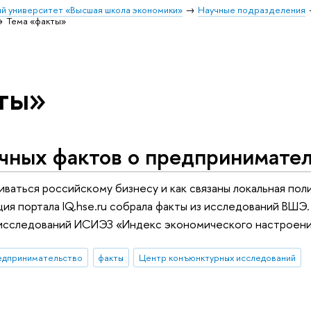
й университет «Высшая школа экономики»
Научные подразделения
Тема «факты»
ты»
учных фактов о предпринимате
иваться российскому бизнесу и как связаны локальная пол
ия портала IQ.hse.ru собрала факты из исследований ВШЭ
сследований ИСИЭЗ «Индекс экономического настроения 
едпринимательство
факты
Центр конъюнктурных исследований