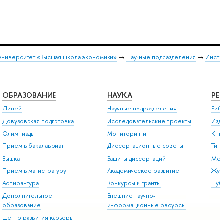
университет «Высшая школа экономики»
→
Научные подразделения
→
Инст
ОБРАЗОВАНИЕ
НАУКА
Р
Лицей
Научные подразделения
Би
Довузовская подготовка
Исследовательские проекты
Из
Олимпиады
Мониторинги
Кн
Прием в бакалавриат
Диссертационные советы
Ти
Вышка+
Защиты диссертаций
Ме
Прием в магистратуру
Академическое развитие
Жу
Аспирантура
Конкурсы и гранты
Пу
Дополнительное
Внешние научно-
образование
информационные ресурсы
Центр развития карьеры