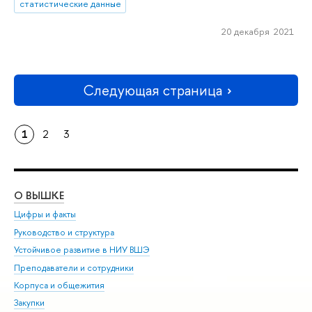
статистические данные
20 декабря 2021
Следующая страница
1
2
3
О ВЫШКЕ
ОБ
Цифры и факты
Ли
Руководство и структура
Дов
Устойчивое развитие в НИУ ВШЭ
Ол
Преподаватели и сотрудники
При
Корпуса и общежития
Вы
Закупки
При