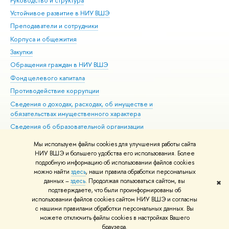
Руководство и структура
Дов
Устойчивое развитие в НИУ ВШЭ
Ол
Преподаватели и сотрудники
При
Корпуса и общежития
Вы
Закупки
При
Обращения граждан в НИУ ВШЭ
Ас
Фонд целевого капитала
До
Противодействие коррупции
Цен
Сведения о доходах, расходах, об имуществе и
Би
обязательствах имущественного характера
Об
Сведения об образовательной организации
Обр
Людям с ограниченными возможностями здоровья
Мы используем файлы cookies для улучшения работы сайта
Единая платежная страница
НИУ ВШЭ и большего удобства его использования. Более
подробную информацию об использовании файлов cookies
Работа в Вышке
можно найти
здесь
, наши правила обработки персональных
данных –
здесь
. Продолжая пользоваться сайтом, вы
✖
Редактору
подтверждаете, что были проинформированы об
© НИУ ВШЭ 1993–2026
Адреса и контакты
Условия использования
использовании файлов cookies сайтом НИУ ВШЭ и согласны
с нашими правилами обработки персональных данных. Вы
материалов
Политика конфиденциальности
Карта сайта
можете отключить файлы cookies в настройках Вашего
Шрифты HSE Sans и HSE Slab разработаны в
Школе дизайна НИУ ВШЭ
браузера.