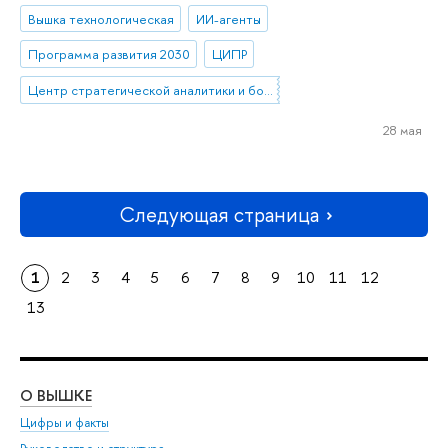
Вышка технологическая
ИИ-агенты
Программа развития 2030
ЦИПР
Центр стратегической аналитики и больших данных
28 мая
Следующая страница
1
2
3
4
5
6
7
8
9
10
11
12
13
О ВЫШКЕ
ОБ
Цифры и факты
Ли