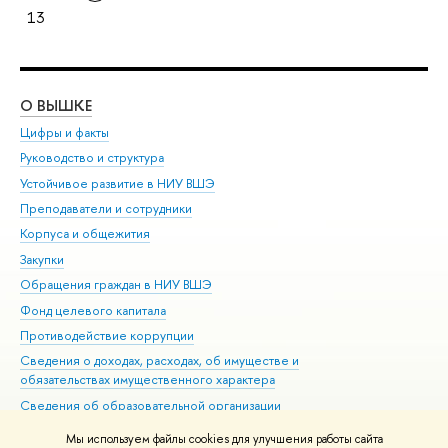
13
О ВЫШКЕ
ОБ
Цифры и факты
Ли
Руководство и структура
Дов
Устойчивое развитие в НИУ ВШЭ
Ол
Преподаватели и сотрудники
При
Корпуса и общежития
Вы
Закупки
При
Обращения граждан в НИУ ВШЭ
Ас
Фонд целевого капитала
До
Противодействие коррупции
Цен
Сведения о доходах, расходах, об имуществе и
Би
обязательствах имущественного характера
Об
Сведения об образовательной организации
Обр
Людям с ограниченными возможностями здоровья
Мы используем файлы cookies для улучшения работы сайта