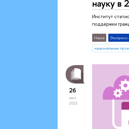
науку в 
Институт статис
поддержки гражд
Наука
Экспресс
национальные прое
26
июл
2023