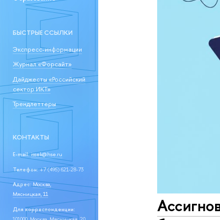
БЫСТРЫЕ ССЫЛКИ
Экспресс-информации
Журнал «Форсайт»
Дайджесты «Российский
сектор ИКТ»
Трендлеттеры
КОНТАКТЫ
E-mail:
issek@hse.ru
Телефон:
+7 (495) 621-28-73
Адрес:
Москва,
Мясницкая, 11
Ассигнов
Для корреспонденции:
101000, Москва, Мясницкая, 20