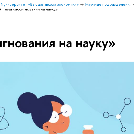
й университет «Высшая школа экономики»
Научные подразделения
Тема «ассигнования на науку»
игнования на науку»