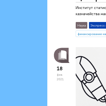
Институт стати
казначейства ма
Наука
Экспресс
финансирование на
18
фев
2021