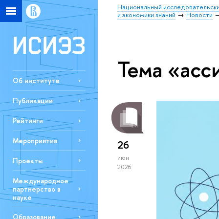
Национальный исследовательски
и экономики знаний
Новости
Тема «асс
Об институте
Публикации
Рейтинги
Мероприятия
26
июн
Проекты
2026
Международное
партнерство в
науке
Образование