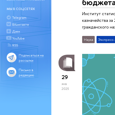
бюджета:
МЫ В СОЦСЕТЯХ
Институт стати
Telegram
казначейства за
ВКонтакте
гражданского на
Дзен
YouTube
Наука
Экспресс
RSS
Подписаться на
рассылки
Письмо в
редакцию
29
янв
2025