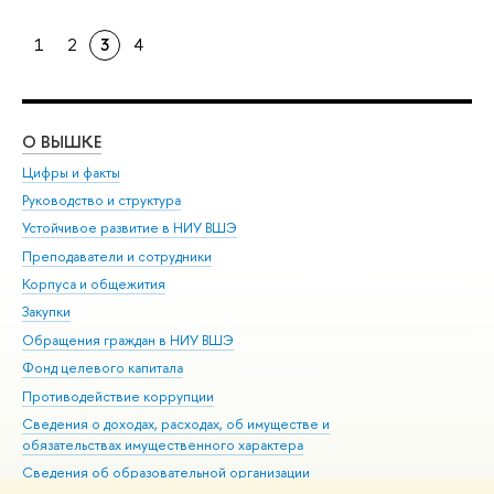
1
2
3
4
О ВЫШКЕ
ОБ
Цифры и факты
Ли
Руководство и структура
Дов
Устойчивое развитие в НИУ ВШЭ
Ол
Преподаватели и сотрудники
При
Корпуса и общежития
Вы
Закупки
При
Обращения граждан в НИУ ВШЭ
Ас
Фонд целевого капитала
До
Противодействие коррупции
Цен
Сведения о доходах, расходах, об имуществе и
Би
обязательствах имущественного характера
Об
Сведения об образовательной организации
Обр