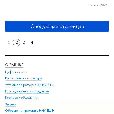
1 июня 2023
Следующая страница
1
2
3
4
О ВЫШКЕ
ОБ
Цифры и факты
Ли
Руководство и структура
Дов
Устойчивое развитие в НИУ ВШЭ
Ол
Преподаватели и сотрудники
При
Корпуса и общежития
Вы
Закупки
При
Обращения граждан в НИУ ВШЭ
Ас