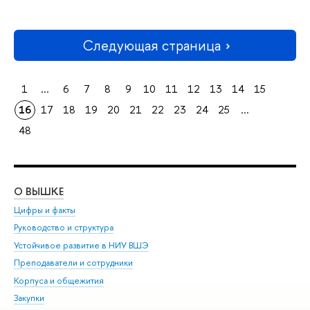
Следующая страница
1
...
6
7
8
9
10
11
12
13
14
15
16
17
18
19
20
21
22
23
24
25
...
48
О ВЫШКЕ
ОБ
Цифры и факты
Ли
Руководство и структура
Дов
Устойчивое развитие в НИУ ВШЭ
Ол
Преподаватели и сотрудники
При
Корпуса и общежития
Вы
Закупки
При