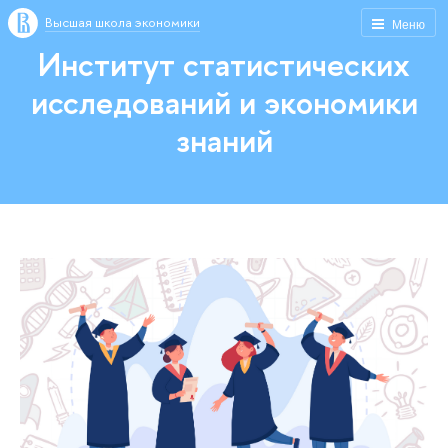
Высшая школа экономики
Меню
Институт статистических
исследований и экономики
знаний