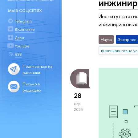
инжинири
МЫ В СОЦСЕТЯХ
Институт статис
Telegram
инжиниринговых 
ВКонтакте
Дзен
Наука
Экспресс
YouTube
инжиниринговые ус
RSS
Подписаться на
рассылки
Письмо в
редакцию
28
мар
2025