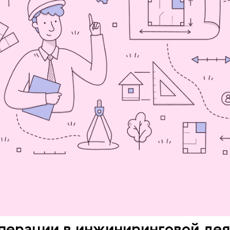
перации в инжиниринговой дея