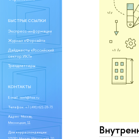
БЫСТРЫЕ ССЫЛКИ
Экспресс-информации
Журнал «Форсайт»
Дайджесты «Российский
сектор ИКТ»
Трендлеттеры
КОНТАКТЫ
E-mail:
issek@hse.ru
Телефон:
+7 (495) 621-28-73
Адрес:
Москва,
Мясницкая, 11
Внутренн
Для корреспонденции:
101000, Москва, Мясницкая, 20