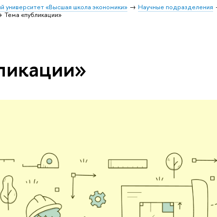
й университет «Высшая школа экономики»
Научные подразделения
Тема «публикации»
ликации»