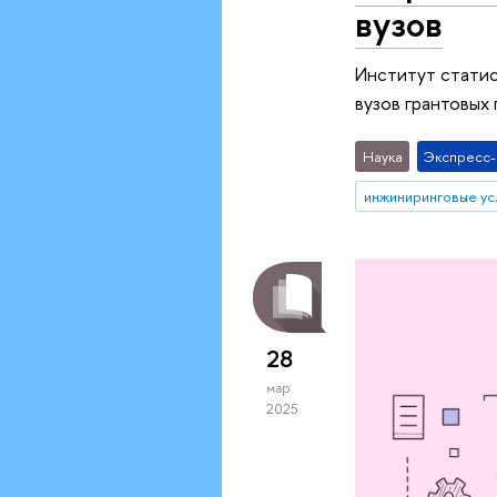
вузов
Институт статис
вузов грантовых
Наука
Экспресс
инжиниринговые ус
28
мар
2025