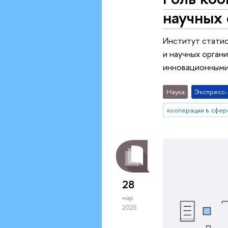
научных 
Институт статис
и научных орган
инновационными
Наука
Экспресс
кооперация в сфер
28
мар
2025