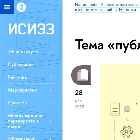
Национальный исследовательски
и экономики знаний
Новости
Тема «пуб
Об институте
Публикации
Рейтинги
Мероприятия
28
мар
Проекты
2025
Международное
партнерство в
науке
Образование