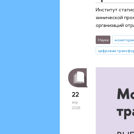
Институт стати
химической пром
организаций отр
Наука
монитори
цифровая трансфо
22
апр
2026