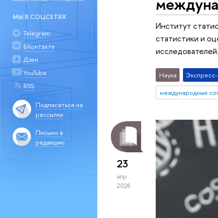
междуна
МЫ В СОЦСЕТЯХ
Институт стати
Telegram
статистики и оц
ВКонтакте
исследователей
Дзен
YouTube
Наука
Экспресс
RSS
международные со
Подписаться на
рассылки
Письмо в
редакцию
23
апр
2026