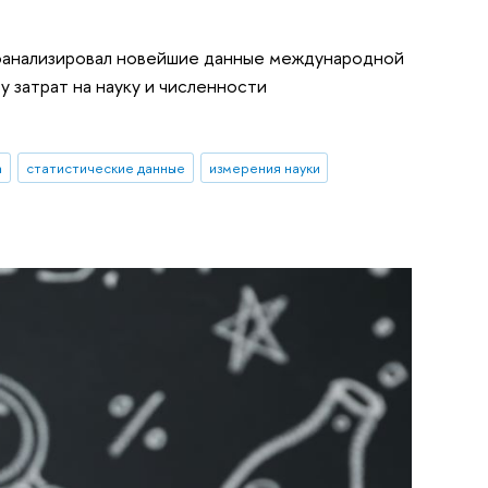
оанализировал новейшие данные международной
 затрат на науку и численности
а
статистические данные
измерения науки