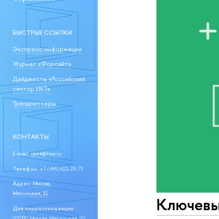
БЫСТРЫЕ ССЫЛКИ
Экспресс-информации
Журнал «Форсайт»
Дайджесты «Российский
сектор ИКТ»
Трендлеттеры
КОНТАКТЫ
E-mail:
issek@hse.ru
Телефон:
+7 (495) 621-28-73
Адрес:
Москва,
Мясницкая, 11
Ключевые
Для корреспонденции:
101000, Москва, Мясницкая, 20