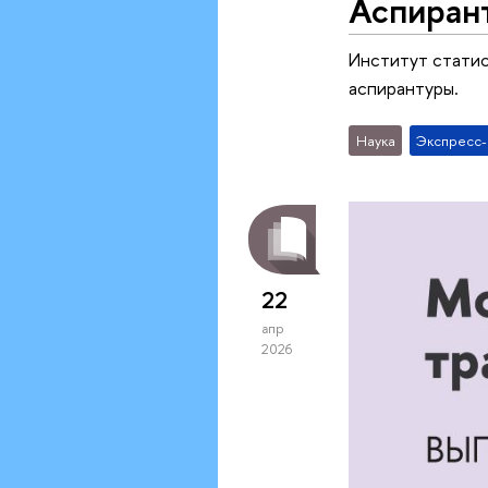
Аспирант
Институт статис
аспирантуры.
Наука
Экспресс
22
апр
2026