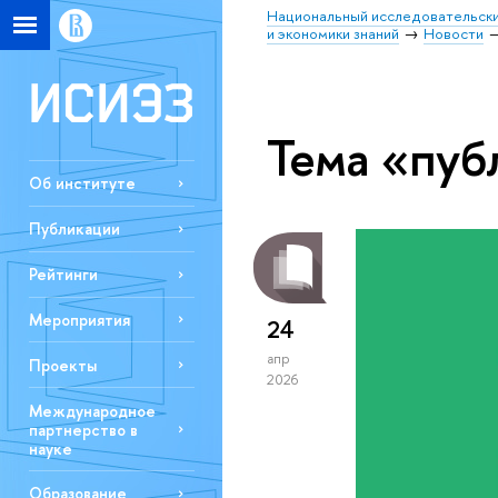
Национальный исследовательски
и экономики знаний
Новости
Тема «пуб
Об институте
Публикации
Рейтинги
Мероприятия
24
апр
Проекты
2026
Международное
партнерство в
науке
Образование