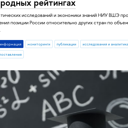
родных рейтингах
стических исследований и экономики знаний НИУ ВШЭ пр
енил позиции России относительно других стран по объему
.
-информация
мониторинги
публикации
исследования и аналитик
поставления