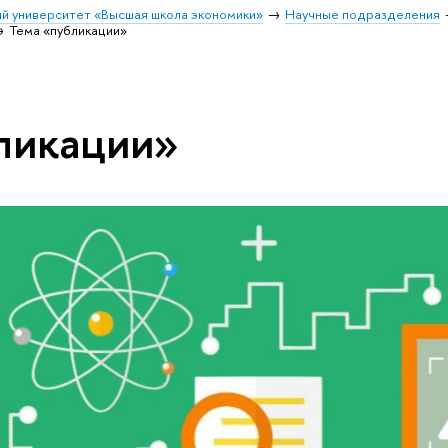
й университет «Высшая школа экономики»
Научные подразделения
Тема «публикации»
ликации»