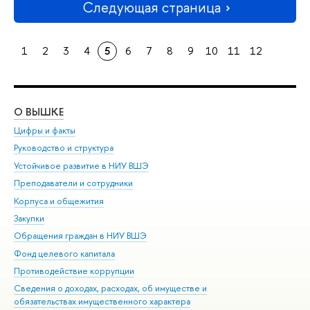
Следующая страница
1
2
3
4
5
6
7
8
9
10
11
12
О ВЫШКЕ
ОБ
Цифры и факты
Ли
Руководство и структура
Дов
Устойчивое развитие в НИУ ВШЭ
Ол
Преподаватели и сотрудники
При
Корпуса и общежития
Вы
Закупки
При
Обращения граждан в НИУ ВШЭ
Ас
Фонд целевого капитала
До
Противодействие коррупции
Цен
Сведения о доходах, расходах, об имуществе и
Би
обязательствах имущественного характера
Об