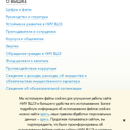
О ВЫШКЕ
ОБ
Цифры и факты
Ли
Руководство и структура
Дов
Устойчивое развитие в НИУ ВШЭ
Ол
Преподаватели и сотрудники
При
Корпуса и общежития
Вы
Закупки
При
Обращения граждан в НИУ ВШЭ
Ас
Фонд целевого капитала
До
Противодействие коррупции
Цен
Сведения о доходах, расходах, об имуществе и
Би
обязательствах имущественного характера
Об
Сведения об образовательной организации
Обр
Людям с ограниченными возможностями здоровья
Мы используем файлы cookies для улучшения работы сайта
Единая платежная страница
НИУ ВШЭ и большего удобства его использования. Более
подробную информацию об использовании файлов cookies
Работа в Вышке
можно найти
здесь
, наши правила обработки персональных
данных –
здесь
. Продолжая пользоваться сайтом, вы
✖
Редактору
подтверждаете, что были проинформированы об
© НИУ ВШЭ 1993–2026
Адреса и контакты
Условия использования
использовании файлов cookies сайтом НИУ ВШЭ и согласны