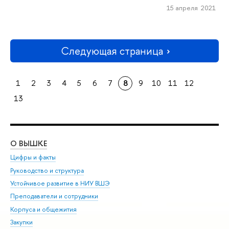
15 апреля 2021
Следующая страница
1
2
3
4
5
6
7
8
9
10
11
12
13
О ВЫШКЕ
ОБ
Цифры и факты
Ли
Руководство и структура
Дов
Устойчивое развитие в НИУ ВШЭ
Ол
Преподаватели и сотрудники
При
Корпуса и общежития
Вы
Закупки
При