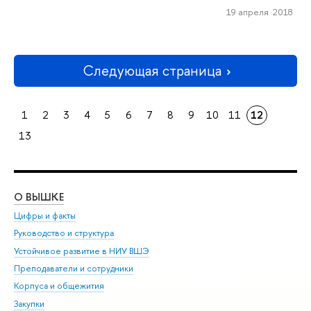
19 апреля 2018
Следующая страница
1
2
3
4
5
6
7
8
9
10
11
12
13
О ВЫШКЕ
ОБ
Цифры и факты
Ли
Руководство и структура
Дов
Устойчивое развитие в НИУ ВШЭ
Ол
Преподаватели и сотрудники
При
Корпуса и общежития
Вы
Закупки
При