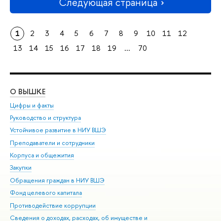
Следующая страница
1
2
3
4
5
6
7
8
9
10
11
12
13
14
15
16
17
18
19
...
70
О ВЫШКЕ
ОБ
Цифры и факты
Ли
Руководство и структура
Дов
Устойчивое развитие в НИУ ВШЭ
Ол
Преподаватели и сотрудники
При
Корпуса и общежития
Вы
Закупки
При
Обращения граждан в НИУ ВШЭ
Ас
Фонд целевого капитала
До
Противодействие коррупции
Цен
Сведения о доходах, расходах, об имуществе и
Би