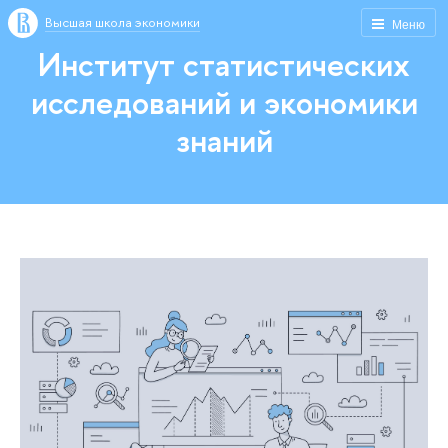
Высшая школа экономики
Меню
Институт статистических
исследований и экономики
знаний