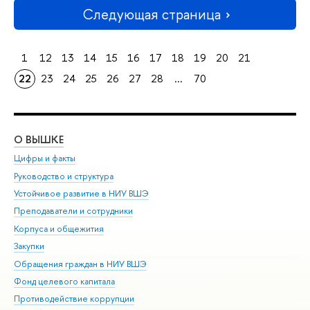
Следующая страница
1
12
13
14
15
16
17
18
19
20
21
22
23
24
25
26
27
28
...
70
О ВЫШКЕ
ОБ
Цифры и факты
Ли
Руководство и структура
Дов
Устойчивое развитие в НИУ ВШЭ
Ол
Преподаватели и сотрудники
При
Корпуса и общежития
Вы
Закупки
При
Обращения граждан в НИУ ВШЭ
Ас
Фонд целевого капитала
До
Противодействие коррупции
Цен