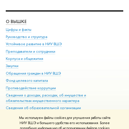
О ВЫШКЕ
ОБ
Цифры и факты
Ли
Руководство и структура
Дов
Устойчивое развитие в НИУ ВШЭ
Ол
Преподаватели и сотрудники
При
Корпуса и общежития
Вы
Закупки
При
Обращения граждан в НИУ ВШЭ
Ас
Фонд целевого капитала
До
Противодействие коррупции
Цен
Сведения о доходах, расходах, об имуществе и
Би
обязательствах имущественного характера
Об
Сведения об образовательной организации
Обр
Людям с ограниченными возможностями здоровья
Мы используем файлы cookies для улучшения работы сайта
Единая платежная страница
НИУ ВШЭ и большего удобства его использования. Более
подробную информацию об использовании файлов cookies