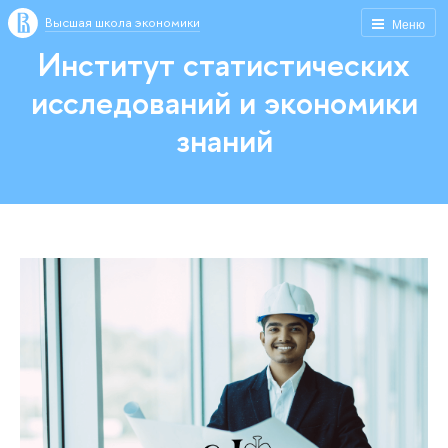
Высшая школа экономики
Меню
Институт статистических
исследований и экономики
знаний