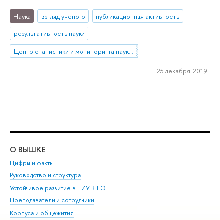
Наука
взгляд ученого
публикационная активность
результативность науки
Центр статистики и мониторинга науки и инноваций
25 декабря 2019
О ВЫШКЕ
ОБ
Цифры и факты
Ли
Руководство и структура
Дов
Устойчивое развитие в НИУ ВШЭ
Ол
Преподаватели и сотрудники
При
Корпуса и общежития
Вы