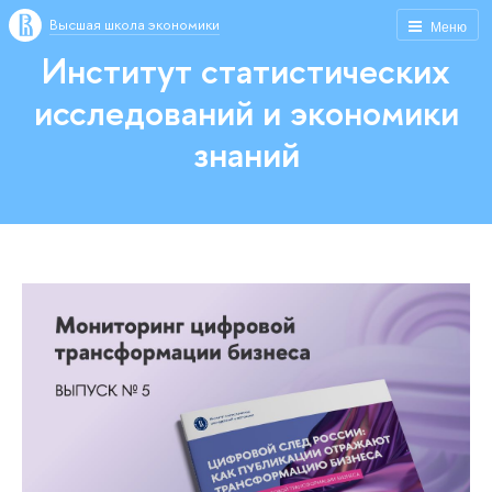
Высшая школа экономики
Меню
Институт статистических
исследований и экономики
знаний