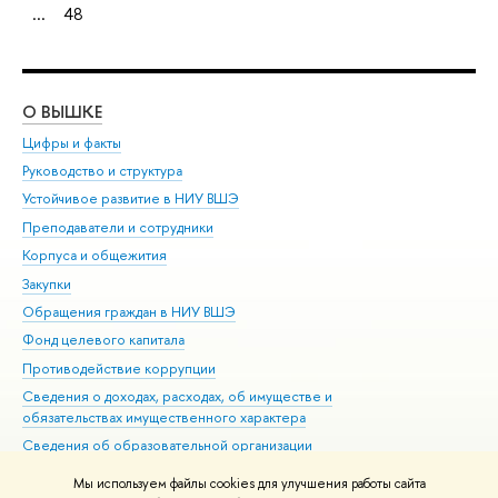
...
48
О ВЫШКЕ
ОБ
Цифры и факты
Ли
Руководство и структура
Дов
Устойчивое развитие в НИУ ВШЭ
Ол
Преподаватели и сотрудники
При
Корпуса и общежития
Вы
Закупки
При
Обращения граждан в НИУ ВШЭ
Ас
Фонд целевого капитала
До
Противодействие коррупции
Цен
Сведения о доходах, расходах, об имуществе и
Би
обязательствах имущественного характера
Об
Сведения об образовательной организации
Обр
Людям с ограниченными возможностями здоровья
Мы используем файлы cookies для улучшения работы сайта