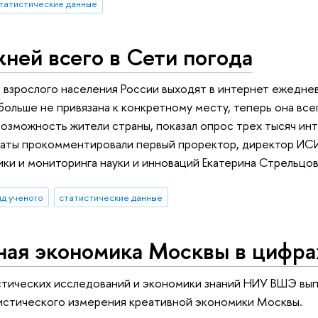
татистические данные
жней всего в Сети погода
 взрослого населения России выходят в интернет ежедне
больше не привязана к конкретному месту, теперь она всег
возможность жители страны, показал опрос трех тысяч 
таты прокомментировали первый проректор, директор ИС
ки и мониторинга науки и инноваций Екатерина Стрельцова
яд ученого
статистические данные
ная экономика Москвы в цифра
стических исследований и экономики знаний НИУ ВШЭ вып
истического измерения креативной экономики Москвы.