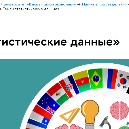
й университет «Высшая школа экономики»
Научные подразделения
Тема «статистические данные»
тистические данные»