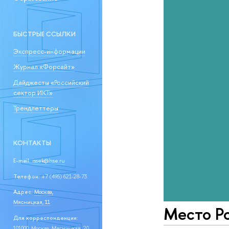
БЫСТРЫЕ ССЫЛКИ
Экспресс-информации
Журнал «Форсайт»
Дайджесты «Российский
сектор ИКТ»
Трендлеттеры
КОНТАКТЫ
E-mail:
issek@hse.ru
Телефон:
+7 (495) 621-28-73
Адрес:
Москва,
Мясницкая, 11
Место Ро
Для корреспонденции:
101000, Москва, Мясницкая, 20