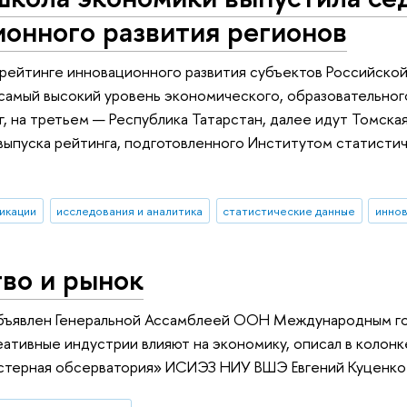
онного развития регионов
рейтинге инновационного развития субъектов Российской
амый высокий уровень экономического, образовательного
, на третьем — Республика Татарстан, далее идут Томска
выпуска рейтинга, подготовленного Институтом статисти
икации
исследования и аналитика
статистические данные
инно
во и рынок
бъявлен Генеральной Ассамблеей ООН Международным го
реативные индустрии влияют на экономику, описал в колон
астерная обсерватория» ИСИЭЗ НИУ ВШЭ Евгений Куценко