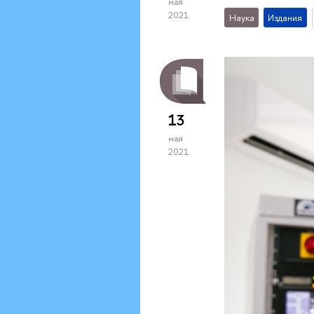
мая
2021
Наука
Издания
13
мая
2021