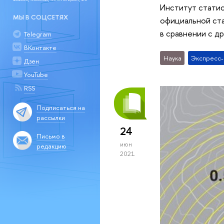
Институт стати
МЫ В СОЦСЕТЯХ
официальной ста
в сравнении с д
Telegram
ВКонтакте
Наука
Экспресс
Дзен
YouTube
RSS
Подписаться на
рассылки
24
Письмо в
июн
редакцию
2021