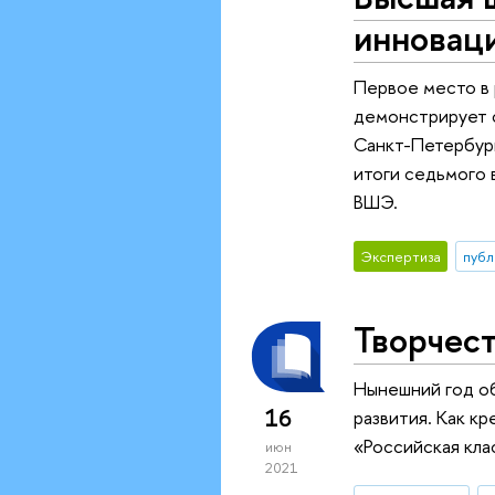
инноваци
Первое место в 
демонстрирует с
Санкт-Петербург
итоги седьмого 
ВШЭ.
Экспертиза
публ
Творчест
Нынешний год о
16
развития. Как к
«Российская кл
июн
2021