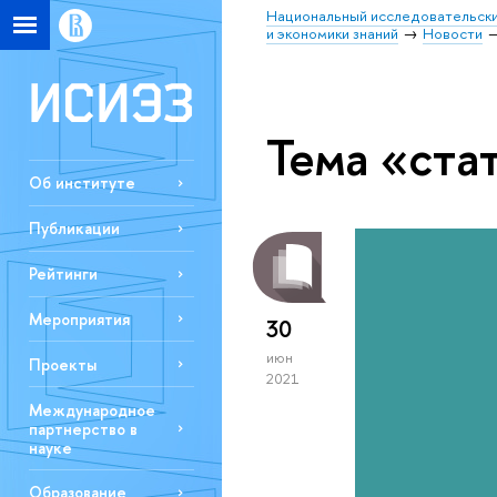
Национальный исследовательски
и экономики знаний
Новости
Тема «ста
Об институте
Публикации
Рейтинги
Мероприятия
30
июн
Проекты
2021
Международное
партнерство в
науке
Образование