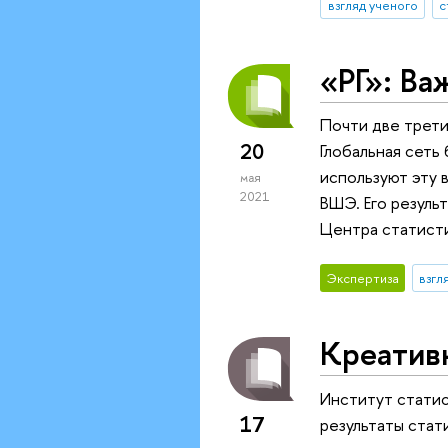
взгляд ученого
с
«РГ»: Ва
Почти две трети
20
Глобальная сеть 
используют эту 
мая
2021
ВШЭ. Его резуль
Центра статисти
Экспертиза
взгл
Креатив
Институт стати
17
результаты стат