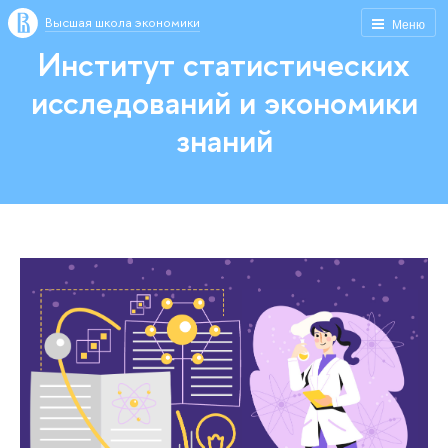
Высшая школа экономики
Меню
Институт статистических
исследований и экономики
знаний