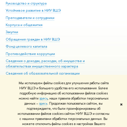
Руководство и структура
Дов
Устойчивое развитие в НИУ ВШЭ
Ол
Преподаватели и сотрудники
При
Корпуса и общежития
Вы
Закупки
При
Обращения граждан в НИУ ВШЭ
Ас
Фонд целевого капитала
До
Противодействие коррупции
Цен
Сведения о доходах, расходах, об имуществе и
Би
обязательствах имущественного характера
Об
Сведения об образовательной организации
Обр
Людям с ограниченными возможностями здоровья
Мы используем файлы cookies для улучшения работы сайта
Единая платежная страница
НИУ ВШЭ и большего удобства его использования. Более
подробную информацию об использовании файлов cookies
Работа в Вышке
можно найти
здесь
, наши правила обработки персональных
данных –
здесь
. Продолжая пользоваться сайтом, вы
✖
Редактору
подтверждаете, что были проинформированы об
© НИУ ВШЭ 1993–2026
Адреса и контакты
Условия использования
использовании файлов cookies сайтом НИУ ВШЭ и согласны
с нашими правилами обработки персональных данных. Вы
материалов
Политика конфиденциальности
Карта сайта
можете отключить файлы cookies в настройках Вашего
Шрифты HSE Sans и HSE Slab разработаны в
Школе дизайна НИУ ВШЭ