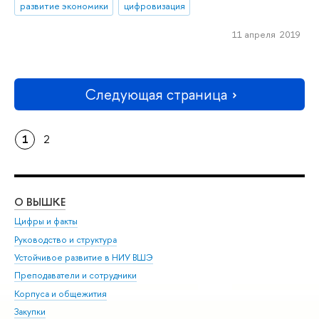
развитие экономики
цифровизация
11 апреля 2019
Следующая страница
1
2
О ВЫШКЕ
ОБ
Цифры и факты
Ли
Руководство и структура
Дов
Устойчивое развитие в НИУ ВШЭ
Ол
Преподаватели и сотрудники
При
Корпуса и общежития
Вы
Закупки
При