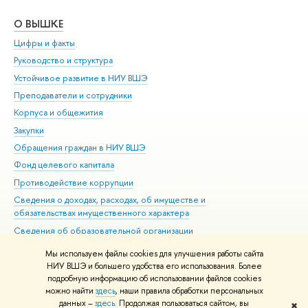
О ВЫШКЕ
ОБ
Цифры и факты
Ли
Руководство и структура
Дов
Устойчивое развитие в НИУ ВШЭ
Ол
Преподаватели и сотрудники
При
Корпуса и общежития
Вы
Закупки
При
Обращения граждан в НИУ ВШЭ
Ас
Фонд целевого капитала
До
Противодействие коррупции
Цен
Сведения о доходах, расходах, об имуществе и
Би
обязательствах имущественного характера
Об
Сведения об образовательной организации
Обр
Людям с ограниченными возможностями здоровья
Мы используем файлы cookies для улучшения работы сайта
Единая платежная страница
НИУ ВШЭ и большего удобства его использования. Более
подробную информацию об использовании файлов cookies
Работа в Вышке
можно найти
здесь
, наши правила обработки персональных
данных –
здесь
. Продолжая пользоваться сайтом, вы
✖