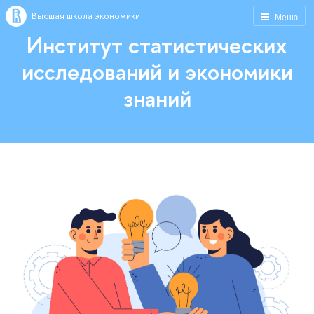
Высшая школа экономики
Меню
Институт статистических
исследований и экономики
знаний