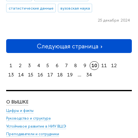
статистические данные
вузовская наука
25 декабря 2024
Следующая страница
1
2
3
4
5
6
7
8
9
10
11
12
13
14
15
16
17
18
19
...
34
О ВЫШКЕ
ОБ
Цифры и факты
Ли
Руководство и структура
Дов
Устойчивое развитие в НИУ ВШЭ
Ол
Преподаватели и сотрудники
При