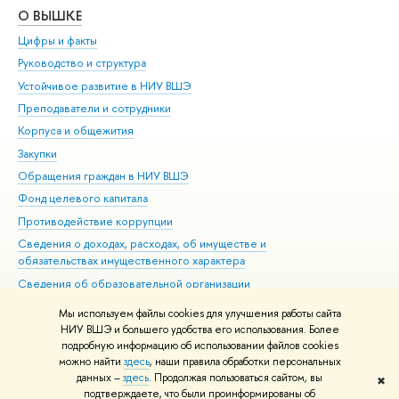
О ВЫШКЕ
ОБ
Цифры и факты
Ли
Руководство и структура
Дов
Устойчивое развитие в НИУ ВШЭ
Ол
Преподаватели и сотрудники
При
Корпуса и общежития
Вы
Закупки
При
Обращения граждан в НИУ ВШЭ
Ас
Фонд целевого капитала
До
Противодействие коррупции
Цен
Сведения о доходах, расходах, об имуществе и
Би
обязательствах имущественного характера
Об
Сведения об образовательной организации
Обр
Людям с ограниченными возможностями здоровья
Мы используем файлы cookies для улучшения работы сайта
Единая платежная страница
НИУ ВШЭ и большего удобства его использования. Более
подробную информацию об использовании файлов cookies
Работа в Вышке
можно найти
здесь
, наши правила обработки персональных
данных –
здесь
. Продолжая пользоваться сайтом, вы
✖
Редактору
подтверждаете, что были проинформированы об