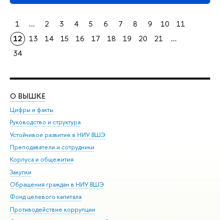
1
...
2
3
4
5
6
7
8
9
10
11
12
13
14
15
16
17
18
19
20
21
...
34
О ВЫШКЕ
ОБ
Цифры и факты
Ли
Руководство и структура
Дов
Устойчивое развитие в НИУ ВШЭ
Ол
Преподаватели и сотрудники
При
Корпуса и общежития
Вы
Закупки
При
Обращения граждан в НИУ ВШЭ
Ас
Фонд целевого капитала
До
Противодействие коррупции
Цен