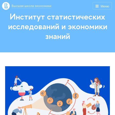
Высшая школа экономики
Меню
Институт статистических
исследований и экономики
знаний