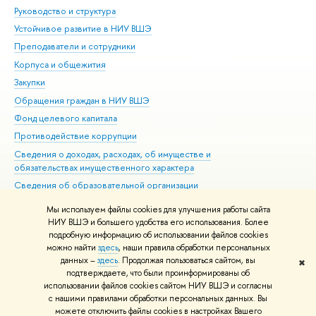
Руководство и структура
Дов
Устойчивое развитие в НИУ ВШЭ
Ол
Преподаватели и сотрудники
При
Корпуса и общежития
Вы
Закупки
При
Обращения граждан в НИУ ВШЭ
Ас
Фонд целевого капитала
До
Противодействие коррупции
Цен
Сведения о доходах, расходах, об имуществе и
Би
обязательствах имущественного характера
Об
Сведения об образовательной организации
Обр
Людям с ограниченными возможностями здоровья
Мы используем файлы cookies для улучшения работы сайта
Единая платежная страница
НИУ ВШЭ и большего удобства его использования. Более
подробную информацию об использовании файлов cookies
Работа в Вышке
можно найти
здесь
, наши правила обработки персональных
данных –
здесь
. Продолжая пользоваться сайтом, вы
✖
Редактору
подтверждаете, что были проинформированы об
© НИУ ВШЭ 1993–2026
Адреса и контакты
Условия использования
использовании файлов cookies сайтом НИУ ВШЭ и согласны
с нашими правилами обработки персональных данных. Вы
материалов
Политика конфиденциальности
Карта сайта
можете отключить файлы cookies в настройках Вашего
Шрифты HSE Sans и HSE Slab разработаны в
Школе дизайна НИУ ВШЭ