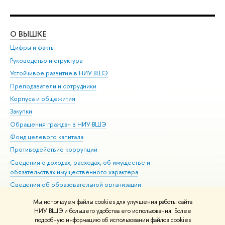
О ВЫШКЕ
ОБ
Цифры и факты
Ли
Руководство и структура
Дов
Устойчивое развитие в НИУ ВШЭ
Ол
Преподаватели и сотрудники
При
Корпуса и общежития
Вы
Закупки
При
Обращения граждан в НИУ ВШЭ
Ас
Фонд целевого капитала
До
Противодействие коррупции
Цен
Сведения о доходах, расходах, об имуществе и
Би
обязательствах имущественного характера
Об
Сведения об образовательной организации
Обр
Людям с ограниченными возможностями здоровья
Мы используем файлы cookies для улучшения работы сайта
Единая платежная страница
НИУ ВШЭ и большего удобства его использования. Более
подробную информацию об использовании файлов cookies
Работа в Вышке