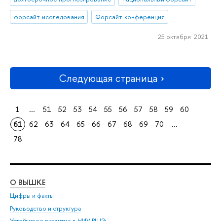
форсайт-исследования
Форсайт-конференция
25 октября 2021
Следующая страница
1
...
51
52
53
54
55
56
57
58
59
60
61
62
63
64
65
66
67
68
69
70
...
78
О ВЫШКЕ
ОБ
Цифры и факты
Ли
Руководство и структура
Дов
Устойчивое развитие в НИУ ВШЭ
Ол