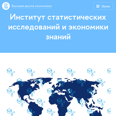
Высшая школа экономики
Меню
Институт статистических
исследований и экономики
знаний