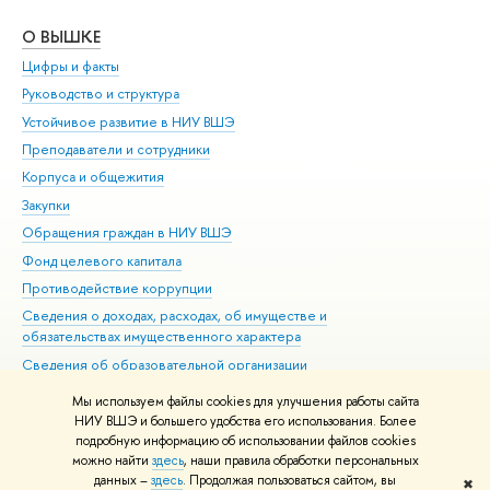
О ВЫШКЕ
ОБ
Цифры и факты
Ли
Руководство и структура
Дов
Устойчивое развитие в НИУ ВШЭ
Ол
Преподаватели и сотрудники
При
Корпуса и общежития
Вы
Закупки
При
Обращения граждан в НИУ ВШЭ
Ас
Фонд целевого капитала
До
Противодействие коррупции
Цен
Сведения о доходах, расходах, об имуществе и
Би
обязательствах имущественного характера
Об
Сведения об образовательной организации
Обр
Людям с ограниченными возможностями здоровья
Мы используем файлы cookies для улучшения работы сайта
Единая платежная страница
НИУ ВШЭ и большего удобства его использования. Более
подробную информацию об использовании файлов cookies
Работа в Вышке
можно найти
здесь
, наши правила обработки персональных
данных –
здесь
. Продолжая пользоваться сайтом, вы
✖