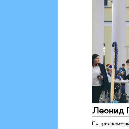
Леонид Г
По предложению