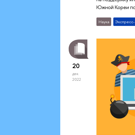
Южной Кореи по
Наука
Экспресс
20
дек
2022