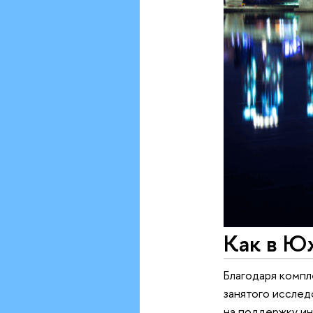
Как в Ю
Благодаря компл
занятого исслед
на поддержку ин