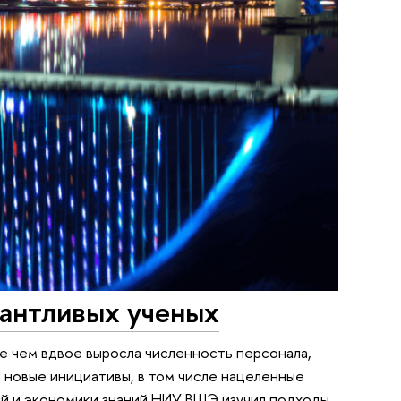
антливых ученых
ее чем вдвое выросла численность персонала,
и новые инициативы, в том числе нацеленные
ий и экономики знаний НИУ ВШЭ изучил подходы