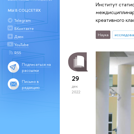
Институт стати
МЫ В СОЦСЕТЯХ
междисциплинарн
креативного кла
Telegram
ВКонтакте
Наука
исследова
Дзен
YouTube
RSS
Подписаться на
рассылки
29
Письмо в
дек
редакцию
2022