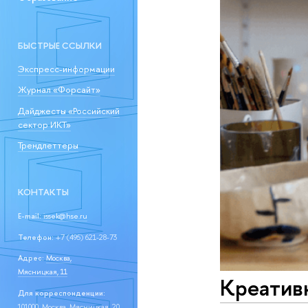
БЫСТРЫЕ ССЫЛКИ
Экспресс-информации
Журнал «Форсайт»
Дайджесты «Российский
сектор ИКТ»
Трендлеттеры
КОНТАКТЫ
E-mail:
issek@hse.ru
Телефон:
+7 (495) 621-28-73
Адрес:
Москва,
Мясницкая, 11
Креативн
Для корреспонденции:
101000, Москва, Мясницкая, 20