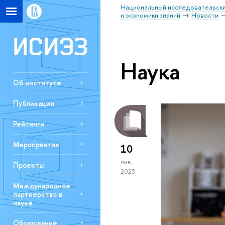
Национальный исследовательски
и экономики знаний
Новости
Наука
Об институте
Публикации
Рейтинги
Мероприятия
10
янв
Проекты
2023
Международное
партнерство в
науке
Образование