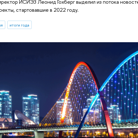
иректор ИСИЭЗ Леонид Гохберг выделил из потока новос
оекты, стартовавшие в 2022 году.
ия
итоги года