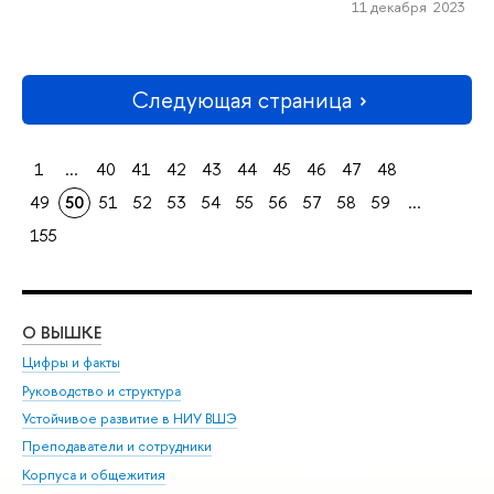
11 декабря 2023
Следующая страница
1
...
40
41
42
43
44
45
46
47
48
49
50
51
52
53
54
55
56
57
58
59
...
155
О ВЫШКЕ
ОБ
Цифры и факты
Ли
Руководство и структура
Дов
Устойчивое развитие в НИУ ВШЭ
Ол
Преподаватели и сотрудники
При
Корпуса и общежития
Вы