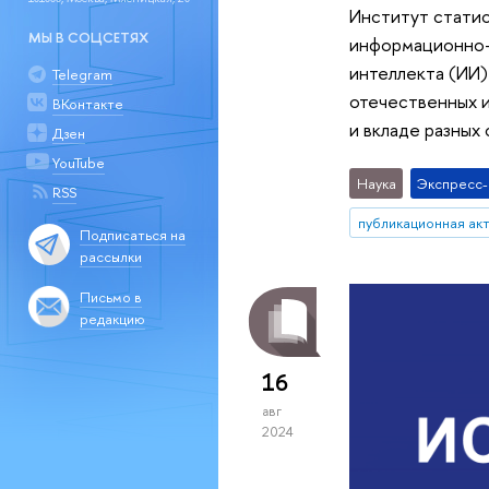
Институт стати
МЫ В СОЦСЕТЯХ
информационно-а
интеллекта (ИИ)
Telegram
отечественных и
ВКонтакте
и вкладе разных
Дзен
YouTube
Наука
Экспресс
RSS
публикационная ак
Подписаться на
рассылки
Письмо в
редакцию
16
авг
2024