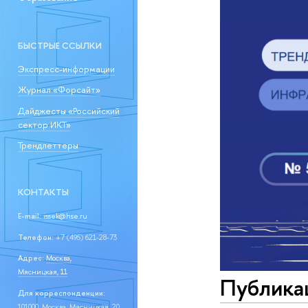
БЫСТРЫЕ ССЫЛКИ
Экспресс-информации
Журнал «Форсайт»
Дайджесты «Российский
сектор ИКТ»
Трендлеттеры
КОНТАКТЫ
E-mail:
issek@hse.ru
Телефон:
+7 (495) 621-28-73
Адрес:
Москва,
Мясницкая, 11
Публика
Для корреспонденции:
101000, Москва, Мясницкая, 20