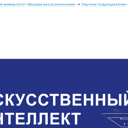
й университет «Высшая школа экономики»
Научные подразделения