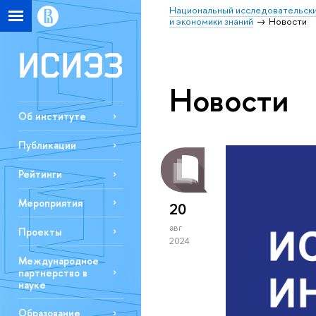
Национальный исследовательски
и экономики знаний
Новости
Новости
Об институте
Публикации
Рейтинги
Мероприятия
20
авг
Проекты
2024
Международное
партнерство в
науке
Образование