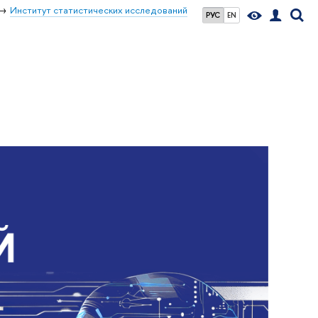
Институт статистических исследований
РУС
EN