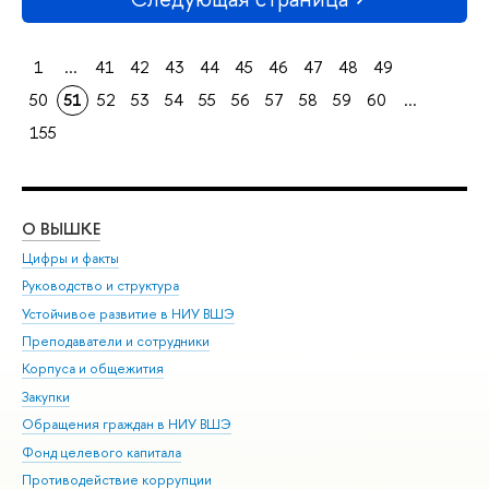
1
...
41
42
43
44
45
46
47
48
49
50
51
52
53
54
55
56
57
58
59
60
...
155
О ВЫШКЕ
ОБ
Цифры и факты
Ли
Руководство и структура
Дов
Устойчивое развитие в НИУ ВШЭ
Ол
Преподаватели и сотрудники
При
Корпуса и общежития
Вы
Закупки
При
Обращения граждан в НИУ ВШЭ
Ас
Фонд целевого капитала
До
Противодействие коррупции
Цен