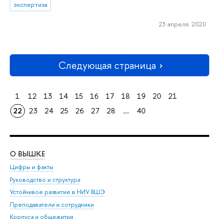
экспертиза
23 апреля 2020
Следующая страница
1
12
13
14
15
16
17
18
19
20
21
22
23
24
25
26
27
28
...
40
О ВЫШКЕ
ОБ
Цифры и факты
Ли
Руководство и структура
Дов
Устойчивое развитие в НИУ ВШЭ
Ол
Преподаватели и сотрудники
При
Корпуса и общежития
Вы