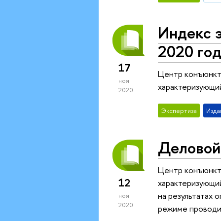
Индекс э
2020 год
17
Центр конъюнкт
ноя
характеризующи
2020
Экспертиза
Изда
Деловой
Центр конъюнкт
12
характеризующий
на результатах 
ноя
2020
режиме проводи