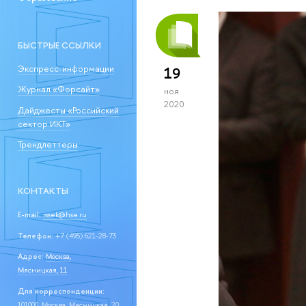
БЫСТРЫЕ ССЫЛКИ
Экспресс-информации
19
Журнал «Форсайт»
ноя
2020
Дайджесты «Российский
сектор ИКТ»
Трендлеттеры
КОНТАКТЫ
E-mail:
issek@hse.ru
Телефон:
+7 (495) 621-28-73
Адрес:
Москва,
Мясницкая, 11
Для корреспонденции:
101000, Москва, Мясницкая, 20