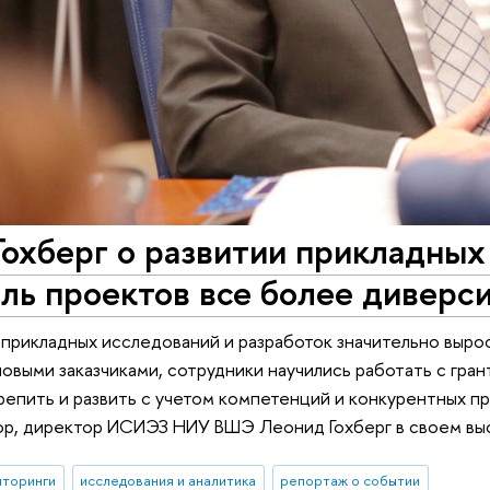
Гохберг о развитии прикладны
ль проектов все более диверс
рикладных исследований и разработок значительно вырос
новыми заказчиками, сотрудники научились работать с гр
епить и развить с учетом компетенций и конкурентных п
ор, директор ИСИЭЗ НИУ ВШЭ Леонид Гохберг в своем выс
иторинги
исследования и аналитика
репортаж о событии