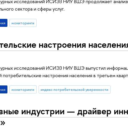
урных исследований ИСИЭЗ НИУ ВШЭ продолжает анализи
льного сектора и сферы услуг.
ния
мониторинги
ельские настроения населения 
урных исследований ИСИЭЗ НИУ ВШЭ выпустил информац
 потребительские настроения населения в третьем кварт
ния
мониторинги
индекс потребительской уверенности
вные индустрии — драйвер ин
я»