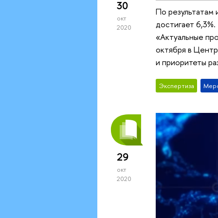
30
По результатам 
окт
достигает 6,3%.
2020
«Актуальные про
октября в Цент
и приоритеты ра
Экспертиза
Мер
29
окт
2020