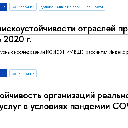
ния
мониторинги
деловой климат в промышленности
рискоустойчивости отраслей п
 2020 г.
урных исследований ИСИЭЗ НИУ ВШЭ рассчитал Индекс 
г.
ния
мониторинги
ойчивость организаций реальн
услуг в условиях пандемии COV