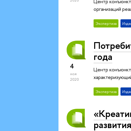
2020
Центр конъюнкт
организаций реа
Экспертиза
Изда
Потребит
года
4
Центр конъюнкт
ноя
характеризующий
2020
Экспертиза
Изда
«Креати
развити