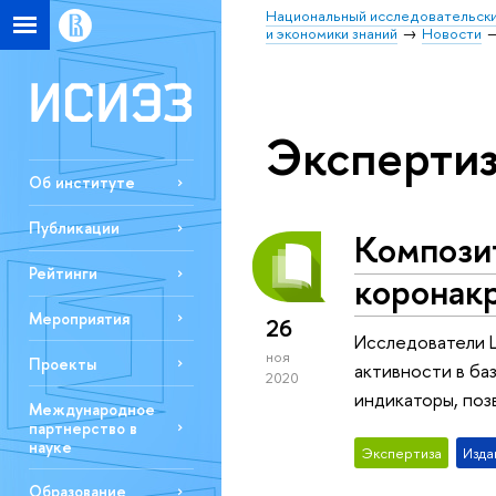
Национальный исследовательски
и экономики знаний
Новости
Экспертиз
Об институте
Публикации
Компози
Рейтинги
коронак
Мероприятия
26
Исследователи 
ноя
Проекты
активности в ба
2020
индикаторы, поз
Международное
партнерство в
науке
Экспертиза
Изда
Образование