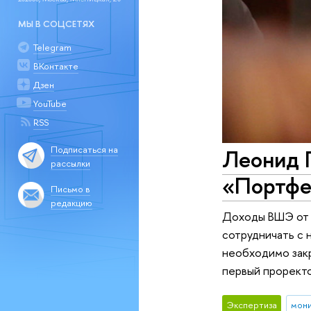
МЫ В СОЦСЕТЯХ
Telegram
ВКонтакте
Дзен
YouTube
RSS
Подписаться на
Леонид 
рассылки
«Портфе
Письмо в
редакцию
Доходы ВШЭ от п
сотрудничать с 
необходимо закр
первый прорект
Экспертиза
мон