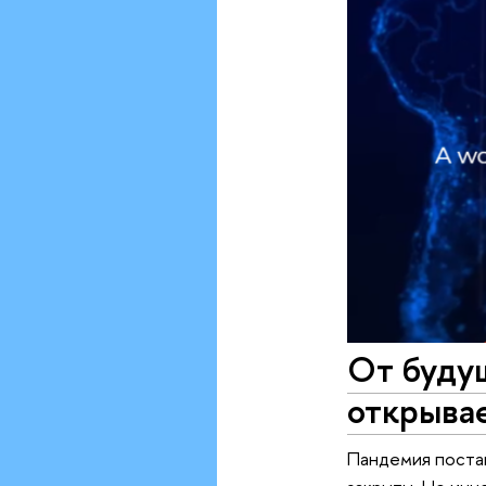
От будущ
открывае
Пандемия постав