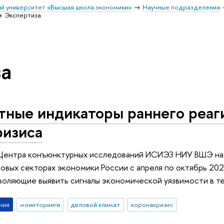
й университет «Высшая школа экономики»
Научные подразделения
Экспертиза
а
тные индикаторы раннего реаг
ризиса
Центра конъюнктурных исследований ИСИЭЗ НИУ ВШЭ на
зовых секторах экономики России с апреля по октябрь 20
воляющие выявить сигналы экономической уязвимости в те
ния
мониторинги
деловой климат
коронакризис