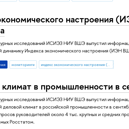
кономического настроения (ИЭ
а
урных исследований ИСИЭЗ НИУ ВШЭ выпустил информац
й динамику Индекса экономического настроения (ИЭН ВШЭ
ния
мониторинги
индекс экономического настроения (ИЭН ВШЭ)
 климат в промышленности в с
урных исследований ИСИЭЗ НИУ ВШЭ выпустил информац
 деловой климат в российской промышленности в сентябр
опросов руководителей около 4 тыс. крупных и средних 
мых Росстатом.