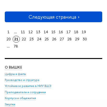
Следующая страница
1
...
11
12
13
14
15
16
17
18
19
20
21
22
23
24
25
26
27
28
29
30
...
78
О ВЫШКЕ
ОБ
Цифры и факты
Ли
Руководство и структура
Дов
Устойчивое развитие в НИУ ВШЭ
Ол
Преподаватели и сотрудники
При
Корпуса и общежития
Вы
Закупки
При