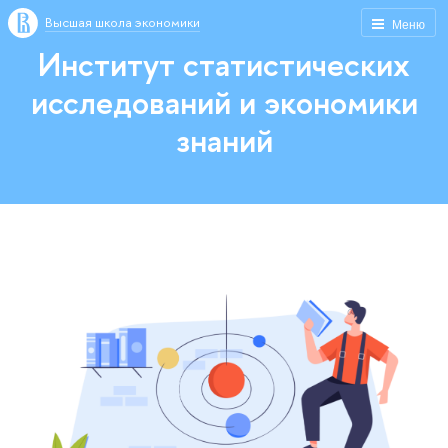
Высшая школа экономики
Меню
Институт статистических
исследований и экономики
знаний