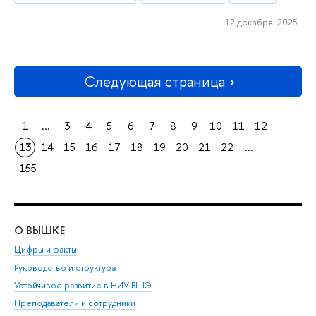
12 декабря 2025
Следующая страница
1
...
3
4
5
6
7
8
9
10
11
12
13
14
15
16
17
18
19
20
21
22
...
155
О ВЫШКЕ
ОБ
Цифры и факты
Ли
Руководство и структура
Дов
Устойчивое развитие в НИУ ВШЭ
Ол
Преподаватели и сотрудники
При