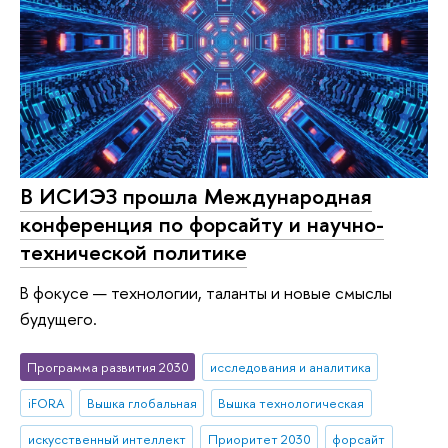
В ИСИЭЗ прошла Международная
конференция по форсайту и научно-
технической политике
В фокусе — технологии, таланты и новые смыслы
будущего.
Программа развития 2030
исследования и аналитика
iFORA
Вышка глобальная
Вышка технологическая
искусственный интеллект
Приоритет 2030
форсайт