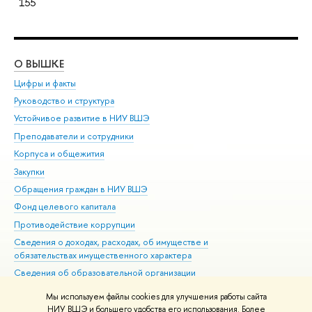
155
О ВЫШКЕ
ОБ
Цифры и факты
Ли
Руководство и структура
Дов
Устойчивое развитие в НИУ ВШЭ
Ол
Преподаватели и сотрудники
При
Корпуса и общежития
Вы
Закупки
При
Обращения граждан в НИУ ВШЭ
Ас
Фонд целевого капитала
До
Противодействие коррупции
Цен
Сведения о доходах, расходах, об имуществе и
Би
обязательствах имущественного характера
Об
Сведения об образовательной организации
Обр
Людям с ограниченными возможностями здоровья
Мы используем файлы cookies для улучшения работы сайта
Единая платежная страница
НИУ ВШЭ и большего удобства его использования. Более