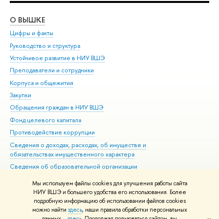
О ВЫШКЕ
ОБ
Цифры и факты
Ли
Руководство и структура
Дов
Устойчивое развитие в НИУ ВШЭ
Ол
Преподаватели и сотрудники
При
Корпуса и общежития
Вы
Закупки
При
Обращения граждан в НИУ ВШЭ
Ас
Фонд целевого капитала
До
Противодействие коррупции
Цен
Сведения о доходах, расходах, об имуществе и
Би
обязательствах имущественного характера
Об
Сведения об образовательной организации
Обр
Людям с ограниченными возможностями здоровья
Мы используем файлы cookies для улучшения работы сайта
Единая платежная страница
НИУ ВШЭ и большего удобства его использования. Более
подробную информацию об использовании файлов cookies
Работа в Вышке
можно найти
здесь
, наши правила обработки персональных
данных –
здесь
. Продолжая пользоваться сайтом, вы